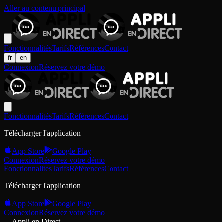
Aller au contenu principal
Fonctionnalités
Tarifs
Références
Contact
fr
en
Connexion
Réservez votre démo
Fonctionnalités
Tarifs
Références
Contact
Télécharger l'application
App Store
Google Play
Connexion
Réservez votre démo
Fonctionnalités
Tarifs
Références
Contact
Télécharger l'application
App Store
Google Play
Connexion
Réservez votre démo
Appli en Direct