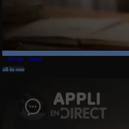
Paysage
Portrait
all-in-one