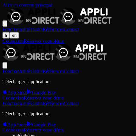
Aller au contenu principal
Fonctionnalités
Tarifs
Références
Contact
fr
en
Connexion
Réservez votre démo
Fonctionnalités
Tarifs
Références
Contact
Télécharger l'application
App Store
Google Play
Connexion
Réservez votre démo
Fonctionnalités
Tarifs
Références
Contact
Télécharger l'application
App Store
Google Play
Connexion
Réservez votre démo
Vidéothèque