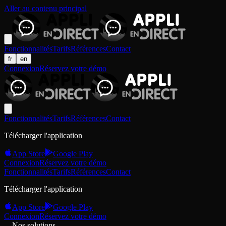
Aller au contenu principal
Fonctionnalités
Tarifs
Références
Contact
fr
en
Connexion
Réservez votre démo
Fonctionnalités
Tarifs
Références
Contact
Télécharger l'application
App Store
Google Play
Connexion
Réservez votre démo
Fonctionnalités
Tarifs
Références
Contact
Télécharger l'application
App Store
Google Play
Connexion
Réservez votre démo
Nos solutions