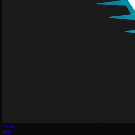
Runify