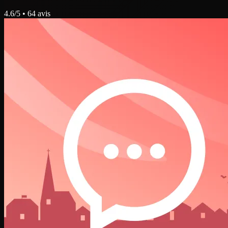
4.6
/5 •
64
avis