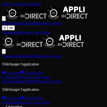
Aller au contenu principal
Fonctionnalités
Tarifs
Références
Contact
fr
en
Connexion
Réservez votre démo
Fonctionnalités
Tarifs
Références
Contact
Télécharger l'application
App Store
Google Play
Connexion
Réservez votre démo
Fonctionnalités
Tarifs
Références
Contact
Télécharger l'application
App Store
Google Play
Connexion
Réservez votre démo
Changelog