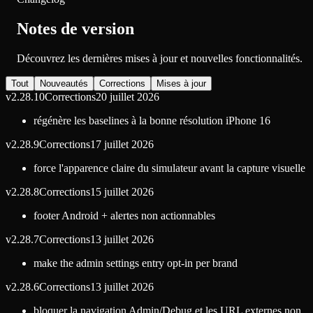
Notes de version
Découvrez les dernières mises à jour et nouvelles fonctionnalités.
Tout
Nouveautés
Corrections
Mises à jour
v
2.28.10
Corrections
20 juillet 2026
régénère les baselines à la bonne résolution iPhone 16
v
2.28.9
Corrections
17 juillet 2026
force l'apparence claire du simulateur avant la capture visuelle
v
2.28.8
Corrections
15 juillet 2026
footer Android + alertes non actionnables
v
2.28.7
Corrections
13 juillet 2026
make the admin settings entry opt-in per brand
v
2.28.6
Corrections
13 juillet 2026
bloquer la navigation Admin/Debug et les URL externes non