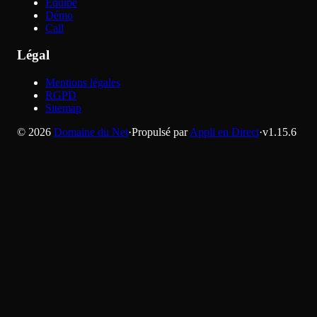
Équipe
Démo
Call
Légal
Mentions légales
RGPD
Sitemap
©
2026
Domaine du Net
·
Propulsé par
Appli en Direct
·
v
1.15.6