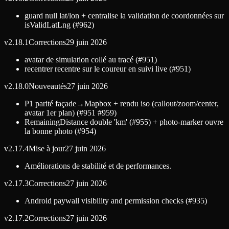
guard null lat/lon + centralise la validation de coordonnées sur
isValidLatLng (#962)
v
2.18.1
Corrections
29 juin 2026
avatar de simulation collé au tracé (#951)
recentrer recentre sur le coureur en suivi live (#951)
v
2.18.0
Nouveautés
27 juin 2026
P1 parité façade→Mapbox + rendu iso (callout/zoom/center,
avatar 1er plan) (#951 #959)
RemainingDistance double 'km' (#955) + photo-marker ouvre
la bonne photo (#954)
v
2.17.4
Mise à jour
27 juin 2026
Améliorations de stabilité et de performances.
v
2.17.3
Corrections
27 juin 2026
Android paywall visibility and permission checks (#935)
v
2.17.2
Corrections
27 juin 2026