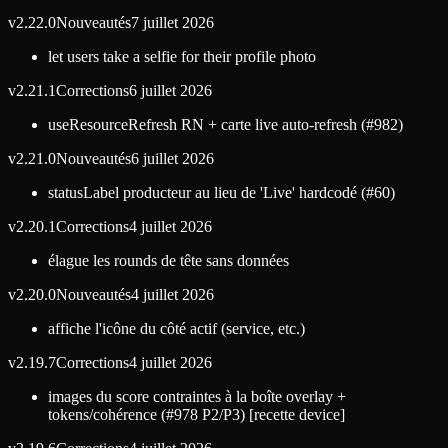
v
2.22.0
Nouveautés
7 juillet 2026
let users take a selfie for their profile photo
v
2.21.1
Corrections
6 juillet 2026
useResourceRefresh RN + carte live auto-refresh (#982)
v
2.21.0
Nouveautés
6 juillet 2026
statusLabel producteur au lieu de 'Live' hardcodé (#60)
v
2.20.1
Corrections
4 juillet 2026
élague les rounds de tête sans données
v
2.20.0
Nouveautés
4 juillet 2026
affiche l'icône du côté actif (service, etc.)
v
2.19.7
Corrections
4 juillet 2026
images du score contraintes à la boîte overlay +
tokens/cohérence (#978 P2/P3) [recette device]