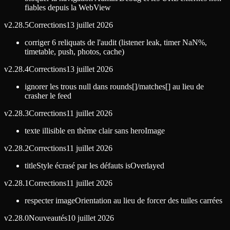
fiables depuis la WebView
v
2.28.5
Corrections
13 juillet 2026
corriger 6 reliquats de l'audit (listener leak, timer NaN%,
timetable, push, photos, cache)
v
2.28.4
Corrections
13 juillet 2026
ignorer les trous null dans rounds[]/matches[] au lieu de
crasher le feed
v
2.28.3
Corrections
11 juillet 2026
texte illisible en thème clair sans heroImage
v
2.28.2
Corrections
11 juillet 2026
titleStyle écrasé par les défauts isOverlayed
v
2.28.1
Corrections
11 juillet 2026
respecter imageOrientation au lieu de forcer des tuiles carrées
v
2.28.0
Nouveautés
10 juillet 2026