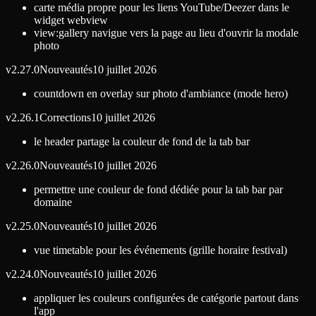
carte média propre pour les liens YouTube/Deezer dans le
widget webview
view:gallery navigue vers la page au lieu d'ouvrir la modale
photo
v
2.27.0
Nouveautés
10 juillet 2026
countdown en overlay sur photo d'ambiance (mode hero)
v
2.26.1
Corrections
10 juillet 2026
le header partage la couleur de fond de la tab bar
v
2.26.0
Nouveautés
10 juillet 2026
permettre une couleur de fond dédiée pour la tab bar par
domaine
v
2.25.0
Nouveautés
10 juillet 2026
vue timetable pour les événements (grille horaire festival)
v
2.24.0
Nouveautés
10 juillet 2026
appliquer les couleurs configurées de catégorie partout dans
l'app