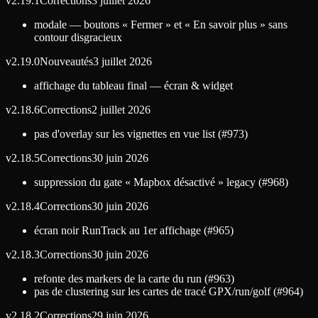
v
2.19.1
Corrections
3 juillet 2026
modale — boutons « Fermer » et « En savoir plus » sans
contour disgracieux
v
2.19.0
Nouveautés
3 juillet 2026
affichage du tableau final — écran & widget
v
2.18.6
Corrections
2 juillet 2026
pas d'overlay sur les vignettes en vue list (#973)
v
2.18.5
Corrections
30 juin 2026
suppression du gate « Mapbox désactivé » legacy (#968)
v
2.18.4
Corrections
30 juin 2026
écran noir RunTrack au 1er affichage (#965)
v
2.18.3
Corrections
30 juin 2026
refonte des markers de la carte du run (#963)
pas de clustering sur les cartes de tracé GPX/run/golf (#964)
v
2.18.2
Corrections
29 juin 2026