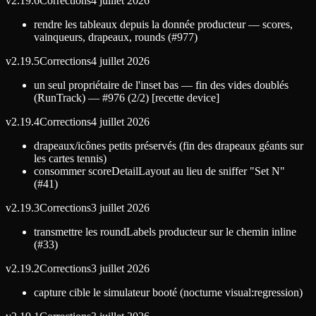
v
2.19.6
Corrections
4 juillet 2026
rendre les tableaux depuis la donnée producteur — scores,
vainqueurs, drapeaux, rounds (#977)
v
2.19.5
Corrections
4 juillet 2026
un seul propriétaire de l'inset bas — fin des vides doublés
(RunTrack) — #976 (2/2) [recette device]
v
2.19.4
Corrections
4 juillet 2026
drapeaux/icônes petits préservés (fin des drapeaux géants sur
les cartes tennis)
consommer scoreDetailLayout au lieu de sniffer "Set N"
(#41)
v
2.19.3
Corrections
3 juillet 2026
transmettre les roundLabels producteur sur le chemin inline
(#33)
v
2.19.2
Corrections
3 juillet 2026
capture cible le simulateur booté (nocturne visual:regression)