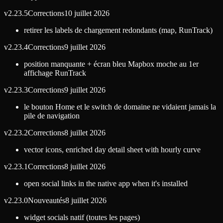
v
2.23.5
Corrections
10 juillet 2026
retirer les labels de chargement redondants (map, RunTrack)
v
2.23.4
Corrections
9 juillet 2026
position manquante + écran bleu Mapbox moche au 1er
affichage RunTrack
v
2.23.3
Corrections
9 juillet 2026
le bouton Home et le switch de domaine ne vidaient jamais la
pile de navigation
v
2.23.2
Corrections
8 juillet 2026
vector icons, enriched day detail sheet with hourly curve
v
2.23.1
Corrections
8 juillet 2026
open social links in the native app when it's installed
v
2.23.0
Nouveautés
8 juillet 2026
widget socials natif (toutes les pages)