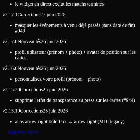
le widget en direct exclut les matchs terminés
v
2.17.1
Corrections
27 juin 2026
masquer les événements à venir déjà passés (sans date de fin)
#948
v
2.17.0
Nouveautés
26 juin 2026
profil utilisateur (prénom + photo) + avatar de position sur les
cartes
v
2.16.0
Nouveautés
26 juin 2026
personnalisez votre profil (prénom + photo)
v
2.15.20
Corrections
25 juin 2026
supprime l'effet de transparence au press sur les cartes (#944)
v
2.15.19
Corrections
25 juin 2026
alias arrow-right-bold-box → arrow-right (MDI legacy)
Appli en Direct