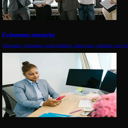
Événements entreprise
Séminaires, formations, team buildings, afterworks : planifiez vos évén