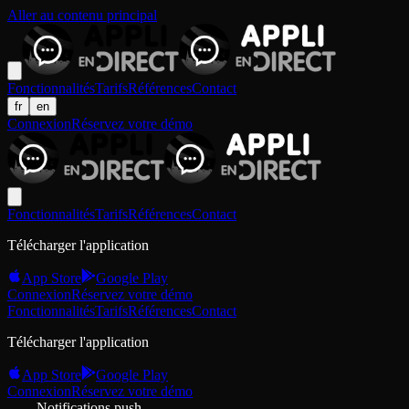
Aller au contenu principal
Fonctionnalités
Tarifs
Références
Contact
fr
en
Connexion
Réservez votre démo
Fonctionnalités
Tarifs
Références
Contact
Télécharger l'application
App Store
Google Play
Connexion
Réservez votre démo
Fonctionnalités
Tarifs
Références
Contact
Télécharger l'application
App Store
Google Play
Connexion
Réservez votre démo
Notifications push