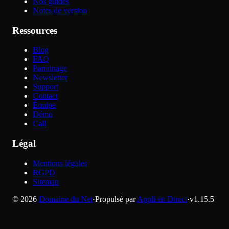
Nos guides
Notes de version
Ressources
Blog
FAQ
Parrainage
Newsletter
Support
Contact
Équipe
Démo
Call
Légal
Mentions légales
RGPD
Sitemap
©
2026
Domaine du Net
·
Propulsé par
Appli en Direct
·
v
1.15.5