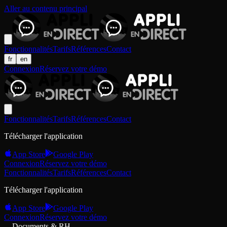
Aller au contenu principal
Fonctionnalités
Tarifs
Références
Contact
fr
en
Connexion
Réservez votre démo
Fonctionnalités
Tarifs
Références
Contact
Télécharger l'application
App Store
Google Play
Connexion
Réservez votre démo
Fonctionnalités
Tarifs
Références
Contact
Télécharger l'application
App Store
Google Play
Connexion
Réservez votre démo
Documents & RH