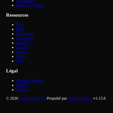
Nos guides
Notes de version
Ressources
Blog
FAQ
Parrainage
Newsletter
Support
Contact
Équipe
Démo
Call
Légal
Mentions légales
RGPD
Sitemap
©
2026
Domaine du Net
·
Propulsé par
Appli en Direct
·
v
1.15.6