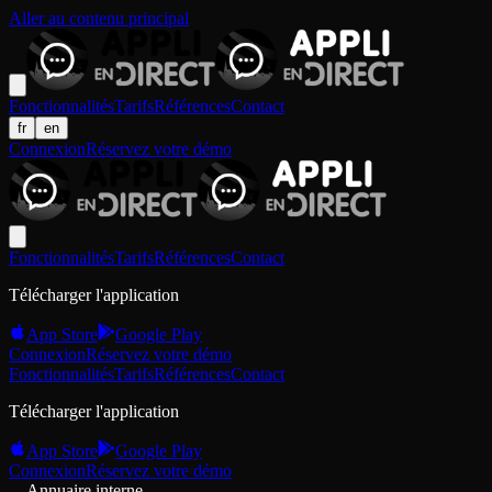
Aller au contenu principal
Fonctionnalités
Tarifs
Références
Contact
fr
en
Connexion
Réservez votre démo
Fonctionnalités
Tarifs
Références
Contact
Télécharger l'application
App Store
Google Play
Connexion
Réservez votre démo
Fonctionnalités
Tarifs
Références
Contact
Télécharger l'application
App Store
Google Play
Connexion
Réservez votre démo
Annuaire interne