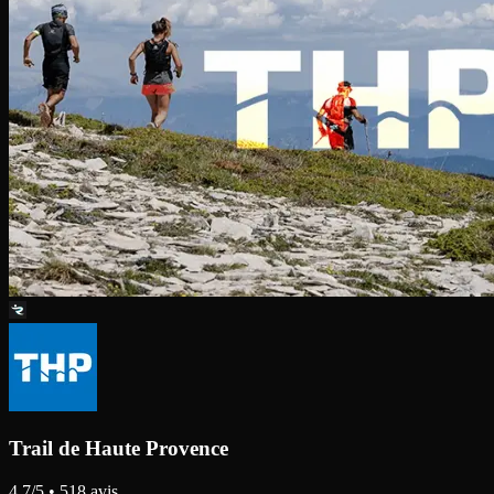
Trail de Haute Provence
4.7
/5 •
518
avis