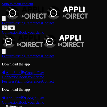
Skip to main content
Features
Pricing
References
Contact
fr
en
Connexion
Book your demo
Features
Pricing
References
Contact
Download the app
App Store
Google Play
Connexion
Book your demo
Features
Pricing
References
Contact
Download the app
App Store
Google Play
Connexion
Book your demo
References