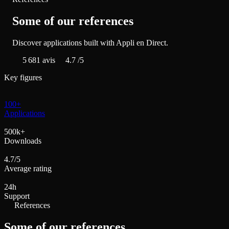
Some of our references
Discover applications built with Appli en Direct.
5 681
avis
4.7
/5
Key figures
100+
Applications
500k+
Downloads
4.7/5
Average rating
24h
Support
References
Some of our references