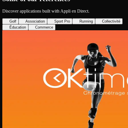
Discover applications built with Appli en Direct.
Golf
Association
Sport Pro
Running
Collectivité
Éducation
Commerce