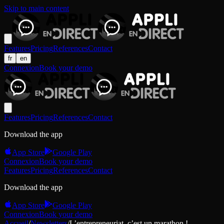
Skip to main content
Features
Pricing
References
Contact
fr
en
Connexion
Book your demo
Features
Pricing
References
Contact
Download the app
App Store
Google Play
Connexion
Book your demo
Features
Pricing
References
Contact
Download the app
App Store
Google Play
Connexion
Book your demo
Accueil
/
Newsletters
/
L’entrepreneuriat, c’est un marathon !