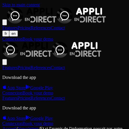
Skip to main content
Features
Pricing
References
Contact
fr
en
Connexion
Book your demo
Features
Pricing
References
Contact
Download the app
App Store
Google Play
Connexion
Book your demo
Features
Pricing
References
Contact
Download the app
App Store
Google Play
Connexion
Book your demo
Accueil
/
Newsletters
/
Et si l'avenir de l'information passait par autre