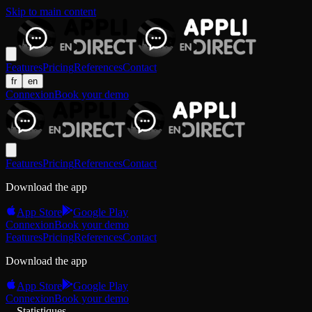
Skip to main content
Features
Pricing
References
Contact
fr
en
Connexion
Book your demo
Features
Pricing
References
Contact
Download the app
App Store
Google Play
Connexion
Book your demo
Features
Pricing
References
Contact
Download the app
App Store
Google Play
Connexion
Book your demo
Statistiques