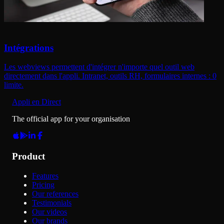
Intégrations
Les webviews permettent d'intégrer n'importe quel outil web
directement dans l'appli. Intranet, outils RH, formulaires internes : 0
limite.
Appli en Direct
The official app for your organisation
Product
Features
Pricing
Our references
Testimonials
Our videos
Our brands