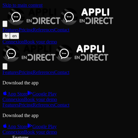
Skip to main content
Features
Pricing
References
Contact
fr
en
Connexion
Book your demo
Features
Pricing
References
Contact
Download the app
App Store
Google Play
Connexion
Book your demo
Features
Pricing
References
Contact
Download the app
App Store
Google Play
Connexion
Book your demo
Features