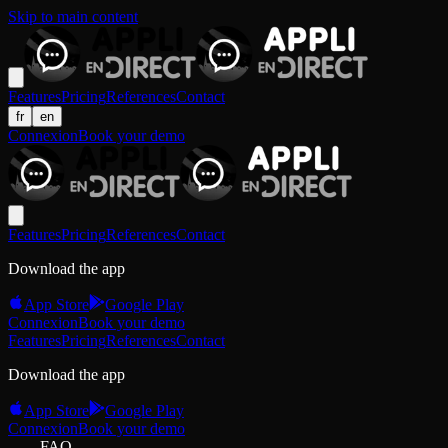
Skip to main content
Features
Pricing
References
Contact
fr
en
Connexion
Book your demo
Features
Pricing
References
Contact
Download the app
App Store
Google Play
Connexion
Book your demo
Features
Pricing
References
Contact
Download the app
App Store
Google Play
Connexion
Book your demo
FAQ