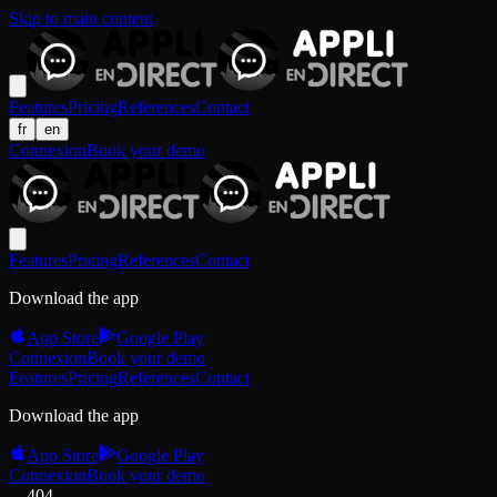
Skip to main content
Features
Pricing
References
Contact
fr
en
Connexion
Book your demo
Features
Pricing
References
Contact
Download the app
App Store
Google Play
Connexion
Book your demo
Features
Pricing
References
Contact
Download the app
App Store
Google Play
Connexion
Book your demo
404